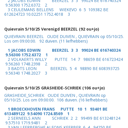
2 JACOBS EDWIN BEERZEL 3 3 99024 BE 616740324
9.56300 1752.6372 2
3 CEULEMANS BELLENS WIEKEVO 6 5 109382 BE
612624723 10.02251 1752.4018 3
Quievrain 5/10/25 Verenigd BEERZEL (92 ou+jo)
QUIEVRAIN BEERZEL OUDE DUIVEN , QUIEVRAIN op 05/10/25.
Los om 09:00:00. 92 duiven. (11 liefhebbers)
1 JACOBS EDWIN BEERZEL 3 3 99024 BE 616740324
9.56300 1752.6372 1
2 VOLKAERTS WILLY PUTTE 14 7 98659 BE 616723424
9.56260 1748.2398 2
3 BADTS LEON BEERZEL 5 4 98890 BE 608393725
9.56340 1748.2027 3
Quievrain 5/10/25 GRASHEIDE-SCHRIEK (106 ou+jo)
GRASHEIDE_SCHRIEK OUDE DUIVEN , QUIEVRAIN op
05/10/25. Los om 09:00:00. 106 duiven. (16 liefhebbers)
1 BROECKHOVEN FRANS PUTTE 10 1 93401 BE
613489122 9.54090 1724.8569 1
2 SERNEELS ANN SCHRIEK 2 2 99499 BE 613248124
9.57510 1719.9481 2
3 VAN LEERBERGHE ALFONS KEERBER 6 4 94250 BE