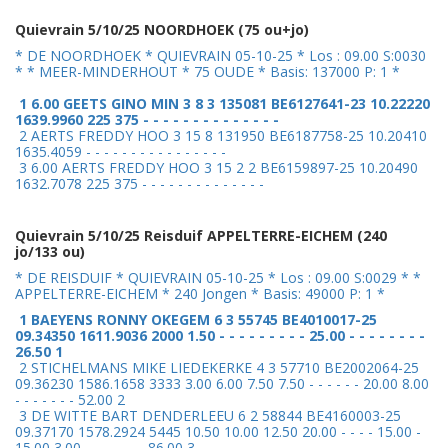
Quievrain 5/10/25 NOORDHOEK (75 ou+jo)
* DE NOORDHOEK * QUIEVRAIN 05-10-25 * Los : 09.00 S:0030
* * MEER-MINDERHOUT * 75 OUDE * Basis: 137000 P: 1 *
1 6.00 GEETS GINO MIN 3 8 3 135081 BE6127641-23 10.22220
1639.9960 225 375 - - - - - - - - - - - - - -
2 AERTS FREDDY HOO 3 15 8 131950 BE6187758-25 10.20410
1635.4059 - - - - - - - - - - - - - - - -
3 6.00 AERTS FREDDY HOO 3 15 2 2 BE6159897-25 10.20490
1632.7078 225 375 - - - - - - - - - - - - - -
Quievrain 5/10/25 Reisduif APPELTERRE-EICHEM (240
jo/133 ou)
* DE REISDUIF * QUIEVRAIN 05-10-25 * Los : 09.00 S:0029 * *
APPELTERRE-EICHEM * 240 Jongen * Basis: 49000 P: 1 *
1 BAEYENS RONNY OKEGEM 6 3 55745 BE4010017-25
09.34350 1611.9036 2000 1.50 - - - - - - - - - 25.00 - - - - - - - -
26.50 1
2 STICHELMANS MIKE LIEDEKERKE 4 3 57710 BE2002064-25
09.36230 1586.1658 3333 3.00 6.00 7.50 7.50 - - - - - - 20.00 8.00
- - - - - - - 52.00 2
3 DE WITTE BART DENDERLEEU 6 2 58844 BE4160003-25
09.37170 1578.2924 5445 10.50 10.00 12.50 20.00 - - - - 15.00 -
15.00 3.00 - - - - - - - 86.00 3