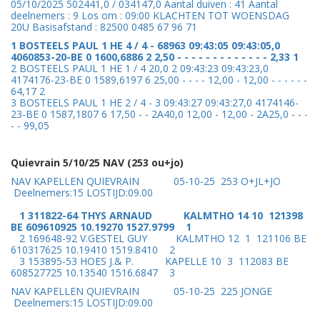
05/10/2025 502441,0 / 034147,0 Aantal duiven : 41 Aantal
deelnemers : 9 Los om : 09:00 KLACHTEN TOT WOENSDAG
20U Basisafstand : 82500 0485 67 96 71
1 BOSTEELS PAUL 1 HE 4 / 4 - 68963 09:43:05 09:43:05,0
4060853-20-BE 0 1600,6886 2 2,50 - - - - - - - - - - - - - 2,33 1
2 BOSTEELS PAUL 1 HE 1 / 4 20,0 2 09:43:23 09:43:23,0
4174176-23-BE 0 1589,6197 6 25,00 - - - - 12,00 - 12,00 - - - - - -
64,17 2
3 BOSTEELS PAUL 1 HE 2 / 4 - 3 09:43:27 09:43:27,0 4174146-
23-BE 0 1587,1807 6 17,50 - - 2A40,0 12,00 - 12,00 - 2A25,0 - - -
- - 99,05
Quievrain 5/10/25 NAV (253 ou+jo)
NAV KAPELLEN QUIEVRAIN 05-10-25 253 O+JL+JO
Deelnemers:15 LOSTIJD:09.00
1 311822-64 THYS ARNAUD KALMTHO 14 10 121398
BE 609610925 10.19270 1527.9799 1
2 169648-92 V.GESTEL GUY KALMTHO 12 1 121106 BE
610317625 10.19410 1519.8410 2
3 153895-53 HOES J.& P. KAPELLE 10 3 112083 BE
608527725 10.13540 1516.6847 3
NAV KAPELLEN QUIEVRAIN 05-10-25 225 JONGE
Deelnemers:15 LOSTIJD:09.00