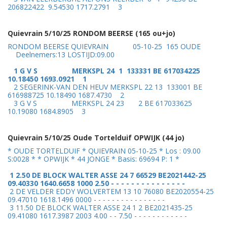
206822422 9.54530 1717.2791 3
Quievrain 5/10/25 RONDOM BEERSE (165 ou+jo)
RONDOM BEERSE QUIEVRAIN 05-10-25 165 OUDE
Deelnemers:13 LOSTIJD:09.00
1 G V S MERKSPL 24 1 133331 BE 617034225
10.18450 1693.0921 1
2 SEGERINK-VAN DEN HEUV MERKSPL 22 13 133001 BE
616988725 10.18490 1687.4730 2
3 G V S MERKSPL 24 23 2 BE 617033625
10.19080 1684.8905 3
Quievrain 5/10/25 Oude Tortelduif OPWIJK (44 jo)
* OUDE TORTELDUIF * QUIEVRAIN 05-10-25 * Los : 09.00
S:0028 * * OPWIJK * 44 JONGE * Basis: 69694 P: 1 *
1 2.50 DE BLOCK WALTER ASSE 24 7 66529 BE2021442-25
09.40330 1640.6658 1000 2.50 - - - - - - - - - - - - - - -
2 DE VELDER EDDY WOLVERTEM 13 10 76080 BE2020554-25
09.47010 1618.1496 0000 - - - - - - - - - - - - - - - -
3 11.50 DE BLOCK WALTER ASSE 24 1 2 BE2021435-25
09.41080 1617.3987 2003 4.00 - - 7.50 - - - - - - - - - - - -