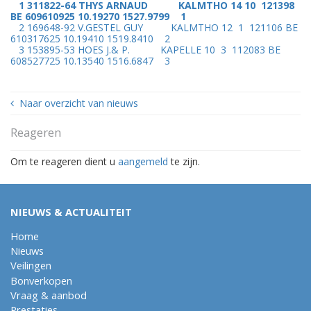
1 311822-64 THYS ARNAUD KALMTHO 14 10 121398
BE 609610925 10.19270 1527.9799 1
2 169648-92 V.GESTEL GUY KALMTHO 12 1 121106 BE
610317625 10.19410 1519.8410 2
3 153895-53 HOES J.& P. KAPELLE 10 3 112083 BE
608527725 10.13540 1516.6847 3
Naar overzicht van nieuws
Reageren
Om te reageren dient u
aangemeld
te zijn.
NIEUWS & ACTUALITEIT
Home
Nieuws
Veilingen
Bonverkopen
Vraag & aanbod
Prestaties