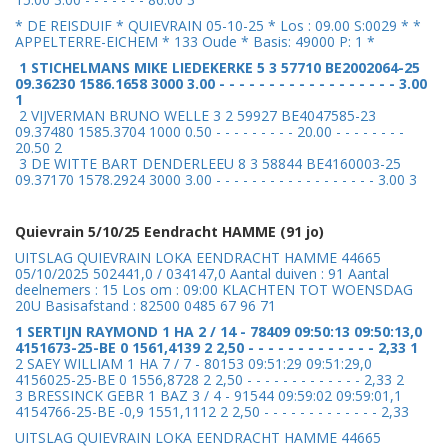
* DE REISDUIF * QUIEVRAIN 05-10-25 * Los : 09.00 S:0029 * *
APPELTERRE-EICHEM * 133 Oude * Basis: 49000 P: 1 *
1 STICHELMANS MIKE LIEDEKERKE 5 3 57710 BE2002064-25
09.36230 1586.1658 3000 3.00 - - - - - - - - - - - - - - - - - - 3.00
1
2 VIJVERMAN BRUNO WELLE 3 2 59927 BE4047585-23
09.37480 1585.3704 1000 0.50 - - - - - - - - - 20.00 - - - - - - - -
20.50 2
3 DE WITTE BART DENDERLEEU 8 3 58844 BE4160003-25
09.37170 1578.2924 3000 3.00 - - - - - - - - - - - - - - - - - - 3.00 3
Quievrain 5/10/25 Eendracht HAMME (91 jo)
UITSLAG QUIEVRAIN LOKA EENDRACHT HAMME 44665
05/10/2025 502441,0 / 034147,0 Aantal duiven : 91 Aantal
deelnemers : 15 Los om : 09:00 KLACHTEN TOT WOENSDAG
20U Basisafstand : 82500 0485 67 96 71
1 SERTIJN RAYMOND 1 HA 2 / 14 - 78409 09:50:13 09:50:13,0
4151673-25-BE 0 1561,4139 2 2,50 - - - - - - - - - - - - - 2,33 1
2 SAEY WILLIAM 1 HA 7 / 7 - 80153 09:51:29 09:51:29,0
4156025-25-BE 0 1556,8728 2 2,50 - - - - - - - - - - - - - 2,33 2
3 BRESSINCK GEBR 1 BAZ 3 / 4 - 91544 09:59:02 09:59:01,1
4154766-25-BE -0,9 1551,1112 2 2,50 - - - - - - - - - - - - - 2,33
UITSLAG QUIEVRAIN LOKA EENDRACHT HAMME 44665