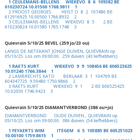
1 CEULEMANS-BELLENS WIEKEVO 8 6 109382 BE
610230724 10.01500 1768.9811 1
2 PROOST GEORGES HEIST O 8 2 107486 BE
612916925 10.00500 1766.8932 2
3 CEULEMANS-BELLENS WIEKEVO 8 5 2 BE
610230824 10.01580 1765.1748 3
Quievrain 5/10/25 BEVEL (259 jo/23 ou)
LANGS DE NETEKANT JONGE DUIVEN, QUIEVRAIN op
05/10/25. Los om 09:00:00. 259 duiven. (43 liefhebbers)
1 RAETS KURT WIEKEVO 9 9 108456 BE 606523625
10.01240 1766.3844 1
2 LAMBRECHTS KATO BERLAAR 3 1 104709 BE
604347725 9.59480 1750.9866 2
3 RAETS KURT WIEKEVO 9 1 2 BE 606525425
10.02050 1746.9423 3
Quievrain 5/10/25 DIAMANTVERBOND (386 ou+jo)
DIAMANTVERBOND OUDE DUIVEN , QUIEVRAIN op
05/10/25. Los om 09:00:00. 386 duiven. (54 liefhebbers)
1 FEYAERTS WIM ITEGEM 6 5 105885 BE 605251023
10.00100 1759.8615 1