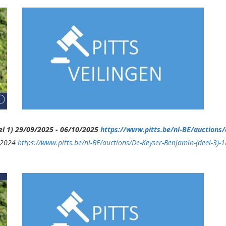
el 1) 29/09/2025 - 06/10/2025
https://www.pitts.be/nl-BE/auctions
2/2024
https://www.pitts.be/nl-BE/auctions/De-Keyser-Benjamin-(deel-3)-