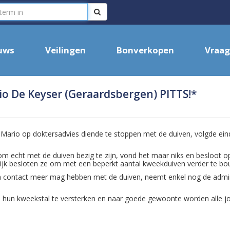
uws
Veilingen
Bonverkopen
Vraag
io De Keyser (Geraardsbergen) PITTS!*
 Mario op doktersadvies diende te stoppen met de duiven, volgde e
 om echt met de duiven bezig te zijn, vond het maar niks en besloot o
delijk besloten ze om met een beperkt aantal kweekduiven verder te b
 contact meer mag hebben met de duiven, neemt enkel nog de adminis
om hun kweekstal te versterken en naar goede gewoonte worden alle j