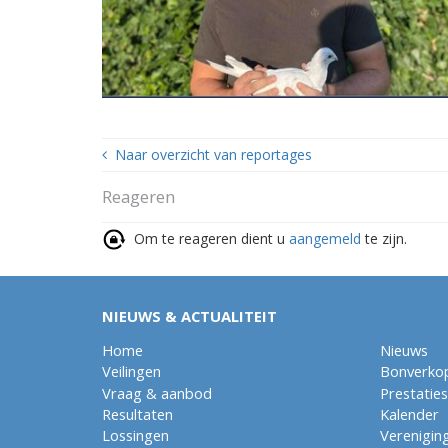
Naar overzicht van reportages
Reageren
Om te reageren dient u
aangemeld
te zijn.
NIEUWS & ACTUALITEIT
Home
Nieuws
Veilingen
Bonverko
Vraag & aanbod
Prestaties
Resultaten
Kalender
Lossingen
Verenigin